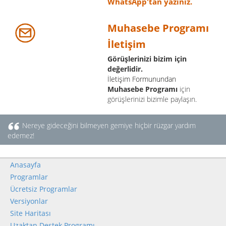
WhatsApp'tan yazınız.
Muhasebe Programı
İletişim
Görüşlerinizi bizim için
değerlidir.
İletişim Formunundan
Muhasebe Programı
için
görüşlerinizi bizimle paylaşın.
Nereye gideceğini bilmeyen gemiye hiçbir rüzgar yardım
edemez!
Anasayfa
Programlar
Ücretsiz Programlar
Versiyonlar
Site Haritası
Uzaktan Destek Programı